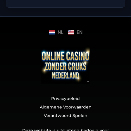
NL
EN
Privacybeleid
Algemene Voorwaarden
Verantwoord Spelen
Deze website is uitsluitend bedoeld voor