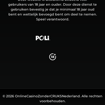
gebruikers van 18 jaar en ouder. Door deze dienst te
gebruiken bevestig je dat je minimaal 18 jaar oud
bent en wettelijk bevoegd bent om deel te nemen.
Speel verantwoord.
© 2026 OnlineCasinoZonderCRUKSNederland. Alle rechten
voorbehouden.