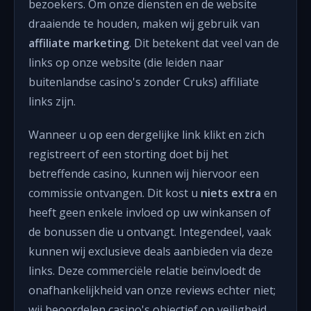
bezoekers. Om onze diensten en de website
draaiende te houden, maken wij gebruik van
affiliate marketing
. Dit betekent dat veel van de
links op onze website (die leiden naar
buitenlandse casino's zonder Cruks) affiliate
links zijn.
Wanneer u op een dergelijke link klikt en zich
registreert of een storting doet bij het
betreffende casino, kunnen wij hiervoor een
commissie ontvangen. Dit kost u
niets extra
en
heeft geen enkele invloed op uw winkansen of
de bonussen die u ontvangt. Integendeel, vaak
kunnen wij exclusieve deals aanbieden via deze
links. Deze commerciële relatie beïnvloedt de
onafhankelijkheid van onze reviews echter niet;
wij beoordelen casino's objectief op veiligheid,