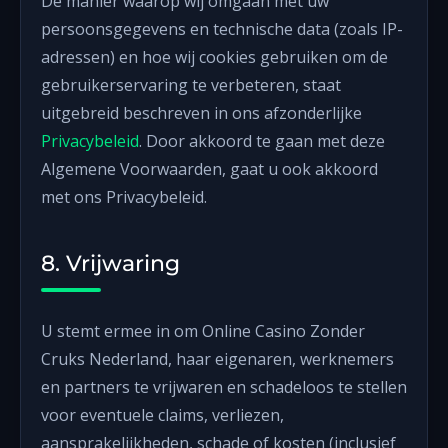
De manier waarop wij omgaan met uw
persoonsgegevens en technische data (zoals IP-
adressen) en hoe wij cookies gebruiken om de
gebruikerservaring te verbeteren, staat
uitgebreid beschreven in ons afzonderlijke
Privacybeleid
. Door akkoord te gaan met deze
Algemene Voorwaarden, gaat u ook akkoord
met ons Privacybeleid.
8. Vrijwaring
U stemt ermee in om Online Casino Zonder
Cruks Nederland, haar eigenaren, werknemers
en partners te vrijwaren en schadeloos te stellen
voor eventuele claims, verliezen,
aansprakelijkheden, schade of kosten (inclusief